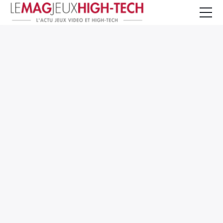
Jeux Vidéo
PC et Hardware
Smartphone et Tablettes
High-Tech
Mangas et Comics
TV, cinéma
Test