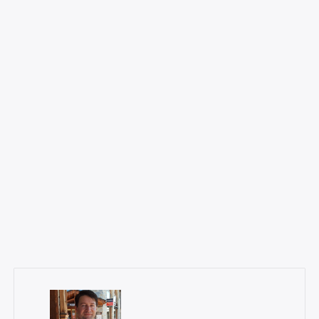
×
Rechercher
: