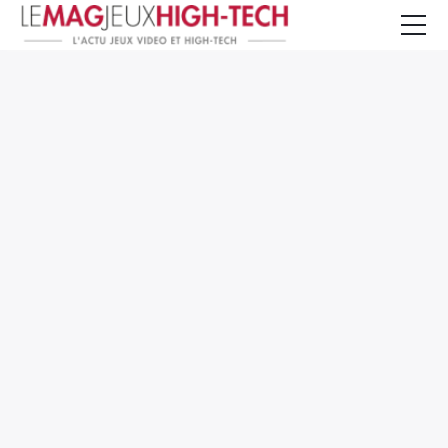
Jeux Vidéo
PC et Hardware
Smartphone et Tablettes
High-Tech
Mangas et Comics
TV, cinéma
Test