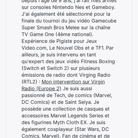
depuis l'âge de 9 ans, j'ai fait mes armes
sur consoles Nintendo Nes et Gameboy.
J'ai également été sélectionné pour la
finale du tournoi du jeu vidéo Gamecube
Super Smash Bros Melee sur la chaîne
TV Game One (4ème national).
Expérience de Pigiste pour Jeux
Video.com, Le Nouvel Obs et e TF1. Par
ailleurs, je suis intervenu en tant
qu'expert des jeux vidéo Fitness Boxing
(Switch et Switch 2) sur plusieurs
émissions de radio dont Virging Radio
(RTL2) :
Mon intervention sur Virgin
Radio (Europe 2)
Je suis aussi
passionné de Tech, de comics (Marvel,
DC Comics) et de Saint Seiya. Je
possède une collection de casques et
accessoires Marvel Legends Series et
des figurines Myth Cloth EX. Je suis
également cosplayeur (Star Wars, DC
Comics, Marvel). Fan de cinéma et de