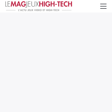
Jeux Vidéo
PC et Hardware
Smartphone et Tablettes
High-Tech
Mangas et Comics
TV, cinéma
Test