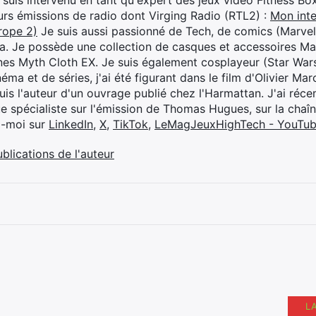
je suis intervenu en tant qu'expert des jeux vidéo Fitness B
eurs émissions de radio dont Virging Radio (RTL2) :
Mon inte
rope 2)
Je suis aussi passionné de Tech, de comics (Marve
ya. Je possède une collection de casques et accessoires Ma
ines Myth Cloth EX. Je suis également cosplayeur (Star War
éma et de séries, j'ai été figurant dans le film d'Olivier M
suis l'auteur d'un ouvrage publié chez l'Harmattan. J'ai ré
ue spécialiste sur l'émission de Thomas Hugues, sur la chaî
z-moi sur
LinkedIn
,
X
,
TikTok
,
LeMagJeuxHighTech - YouTu
ublications de l'auteur
L