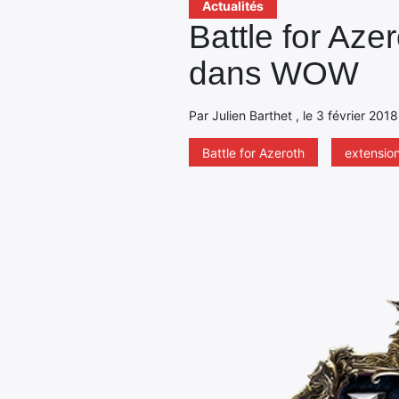
Actualités
Battle for Aze
dans WOW
Par Julien Barthet , le 3 février 201
Battle for Azeroth
extensio