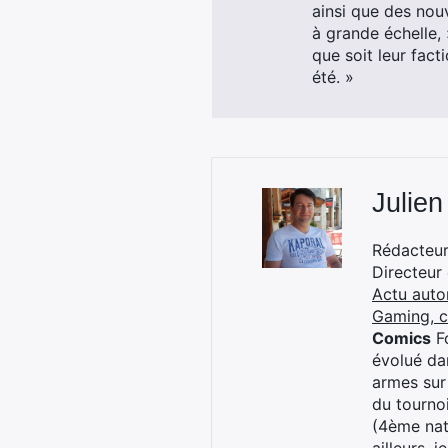
ainsi que des nouv
à grande échelle,
que soit leur fact
été. »
Julien
Rédacteur 
Directeur
Actu auto
Gaming, 
Comics
Fo
évolué dan
armes sur
du tourno
(4ème nat