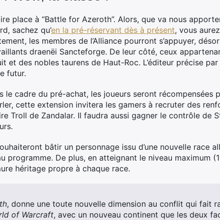
ire place à “Battle for Azeroth”. Alors, que va nous apporte
ord, sachez qu’
en la pré-réservant dès à présent
, vous aurez
tement, les membres de l’Alliance pourront s’appuyer, désor
vaillants draenëi Sancteforge. De leur côté, ceux appartena
t et des nobles taurens de Haut-Roc. L’éditeur précise par 
e futur.
s le cadre du pré-achat, les joueurs seront récompensées p
er, cette extension invitera les gamers à recruter des ren
pire Troll de Zandalar. Il faudra aussi gagner le contrôle d
urs.
ouhaiteront bâtir un personnage issu d’une nouvelle race all
au programme. De plus, en atteignant le niveau maximum (1
ure héritage propre à chaque race.
th
, donne une toute nouvelle dimension au conflit qui fait r
ld of Warcraft
, avec un nouveau continent que les deux fa