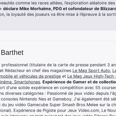
eautés comme les races alliées, l’exploration aléatoire des 
 »
déclare Mike Morhaime, PDG et cofondateur de Blizzar
ion, la loyauté des joueurs va être mise à l’épreuve à la sort
 Barthet
professionnel (titulaire de la carte de presse pendant 3 ans
 et Rédacteur en chef des magazines
Le Mag Sport Auto
,
L
mobile et véhicules de prestige
et
Le Mag Jeux High-Tech -
cinéma, Smartphones
.
Expérience de Gamer et de collecti
rt d'une solide expérience en compétition avec 55 courses
s diverses catégories : Passionné de jeux vidéo depuis l'âge
 consoles Nintendo Nes et Gameboy. J'ai également été séle
i du jeu vidéo Gamecube Super Smash Bros Melee sur la 
ional). Expérience de Pigiste pour Jeux Video.com, Le Nouv