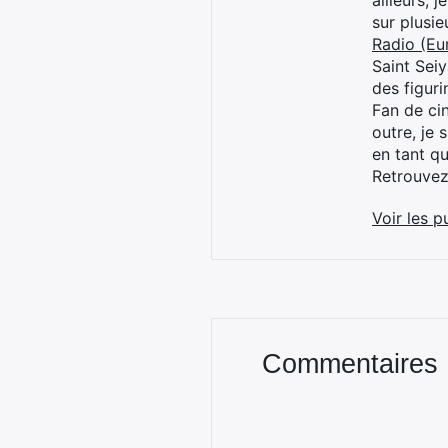
ailleurs, 
sur plusi
Radio (Eu
Saint Sei
des figur
Fan de cin
outre, je 
en tant q
Retrouve
Voir les p
Commentaires