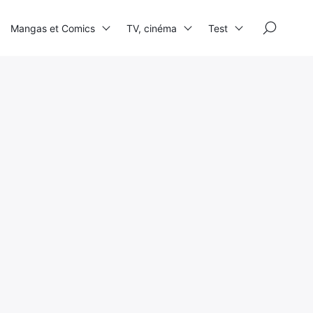
×
Mangas et Comics
TV, cinéma
Test