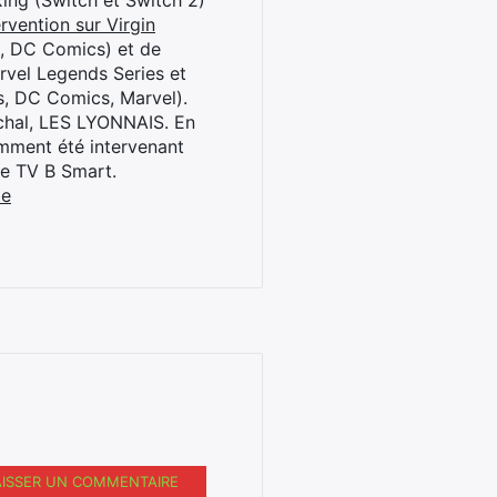
oxing (Switch et Switch 2)
rvention sur Virgin
l, DC Comics) et de
rvel Legends Series et
s, DC Comics, Marvel).
archal, LES LYONNAIS. En
cemment été intervenant
ne TV B Smart.
be
AISSER UN COMMENTAIRE