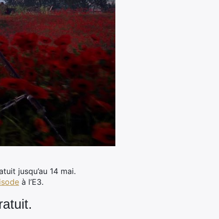
tuit jusqu’au 14 mai.
isode
à l’E3.
atuit.