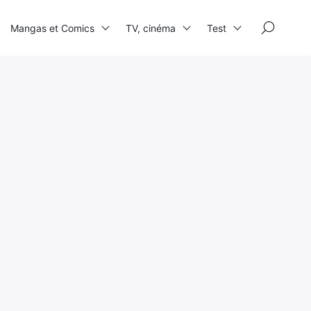
×
Mangas et Comics
TV, cinéma
Test