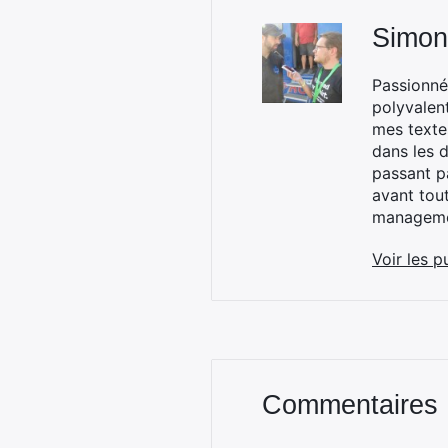
Simon
Passionné
polyvalen
mes textes
dans les d
passant p
avant tou
managemen
Voir les p
Commentaires