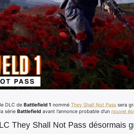
 le DLC de
Battlefield 1
nommé
They Shall Not Pass
sera gra
la série
Battlefield
avant l’annonce probable d’un
nouvel ép
 DLC They Shall Not Pass désormais gr