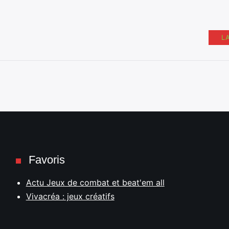
L
Favoris
Actu Jeux de combat et beat'em all
Vivacréa : jeux créatifs