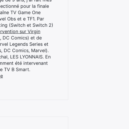
ctionné pour la finale
chaîne TV Game One
el Obs et e TF1. Par
oxing (Switch et Switch 2)
rvention sur Virgin
l, DC Comics) et de
rvel Legends Series et
s, DC Comics, Marvel).
archal, LES LYONNAIS. En
cemment été intervenant
ne TV B Smart.
be