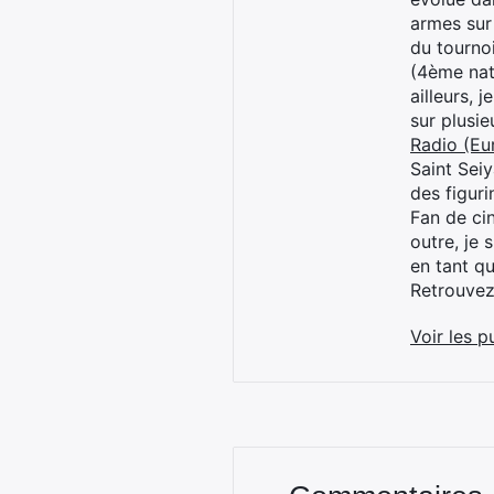
armes sur
du tourno
(4ème nat
ailleurs, 
sur plusi
Radio (Eu
Saint Sei
des figur
Fan de cin
outre, je 
en tant q
Retrouve
Voir les p