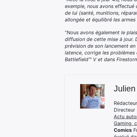
exemple, nous avons effectué d
de lui (santé, munitions, répa
allongée et équilibré les arme
“
Nous avons également le plais
diffusion de cette mise à jour.
prévision de son lancement en o
latence, corrige les problèmes 
Battlefield™ V et dans Firestor
Julien
Rédacteur 
Directeur
Actu auto
Gaming, 
Comics
Fo
évolué dan