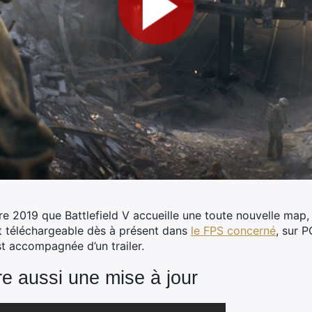
re 2019 que Battlefield V accueille une toute nouvelle map, 
st téléchargeable dès à présent dans
le FPS concerné
, sur 
t accompagnée d’un trailer.
fre aussi une mise à jour