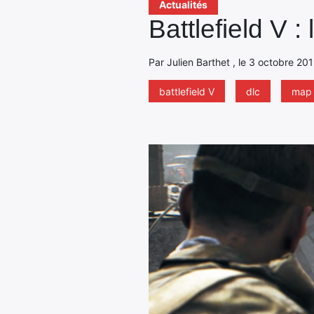
Actualités
Battlefield V 
Par Julien Barthet , le 3 octobre 20
battlefield V
dlc
map