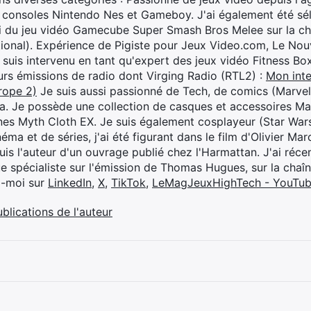
 consoles Nintendo Nes et Gameboy. J'ai également été séle
i du jeu vidéo Gamecube Super Smash Bros Melee sur la 
ional). Expérience de Pigiste pour Jeux Video.com, Le Nouv
je suis intervenu en tant qu'expert des jeux vidéo Fitness B
eurs émissions de radio dont Virging Radio (RTL2) :
Mon inte
rope 2)
Je suis aussi passionné de Tech, de comics (Marve
ya. Je possède une collection de casques et accessoires Ma
ines Myth Cloth EX. Je suis également cosplayeur (Star War
éma et de séries, j'ai été figurant dans le film d'Olivier M
suis l'auteur d'un ouvrage publié chez l'Harmattan. J'ai ré
ue spécialiste sur l'émission de Thomas Hugues, sur la chaî
z-moi sur
LinkedIn
,
X
,
TikTok
,
LeMagJeuxHighTech - YouTu
ublications de l'auteur