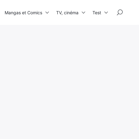
×
Mangas et Comics
TV, cinéma
Test