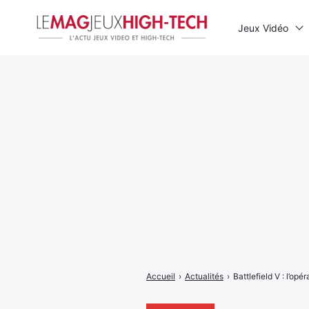
Jeux Vidéo
Rechercher
:
Accueil
›
Actualités
›
Battlefield V : l’op