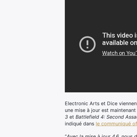
Electronic Arts et Dice viennen
une mise à jour est maintenant 
3
et
Battlefield 4: Second Assau
indiqué dans
le communiqué off
“
Avec la mise à jour 4.6, nous d