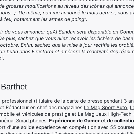
e grosses modifications au niveau des icônes qui annoncent
rations…). De même, comme annoncé le mois dernier, nous a
s à feu, notamment les armes de poing
“.
ir de vous annoncer qu’Al Sundan sera disponible en Conqu
 De plus, sachez que vous allez recevoir les fichiers de bas
ctobre. Enfin, sachez que la mise à jour rectifie les problè
de butin dans Firestorm et améliore la réactivité des réani
m
“.
 Barthet
professionnel (titulaire de la carte de presse pendant 3 ans
 et Rédacteur en chef des magazines
Le Mag Sport Auto
,
L
mobile et véhicules de prestige
et
Le Mag Jeux High-Tech -
cinéma, Smartphones
.
Expérience de Gamer et de collecti
rt d'une solide expérience en compétition avec 55 courses
s diverses catégories : Passionné de jeux vidéo depuis l'âge