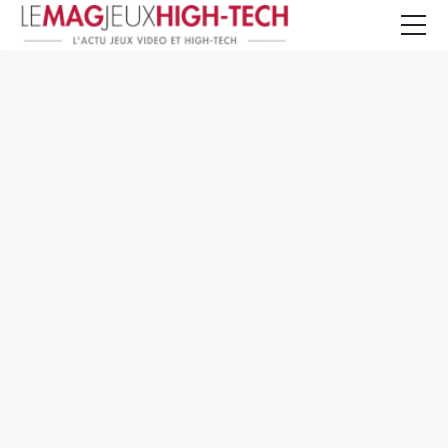
Jeux Vidéo
PC et Hardware
Smartphone et Tablettes
High-Tech
Mangas et Comics
TV, cinéma
Test