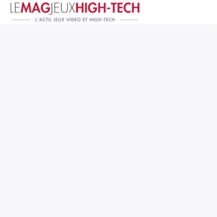
Jeux Vidéo
PC et Hardware
Smartphone et Tablettes
High-Tech
Mangas et Comics
TV, cinéma
Test