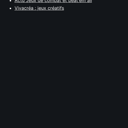
Actu Jeux de combat et beat'em all
Vivacréa : jeux créatifs