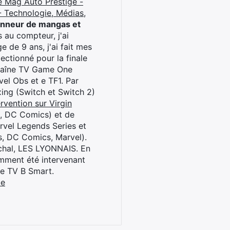
e Mag Auto Prestige -
 Technologie, Médias,
onneur de mangas et
 au compteur, j'ai
 de 9 ans, j'ai fait mes
ctionné pour la finale
chaîne TV Game One
el Obs et e TF1. Par
oxing (Switch et Switch 2)
rvention sur Virgin
l, DC Comics) et de
rvel Legends Series et
s, DC Comics, Marvel).
archal, LES LYONNAIS. En
cemment été intervenant
ne TV B Smart.
be