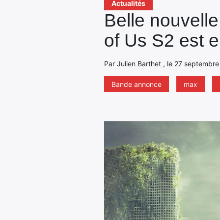
Actualités
Belle nouvell
of Us S2 est e
Par Julien Barthet , le 27 septembre
Bande annonce
max