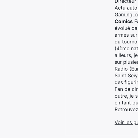
Directeur
Actu auto
Gaming, 
Comics
Fo
évolué dan
armes sur
du tourno
(4ème nat
ailleurs, 
sur plusi
Radio (Eu
Saint Sei
des figur
Fan de cin
outre, je 
en tant q
Retrouve
Voir les p