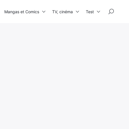
×
Mangas et Comics
TV, cinéma
Test