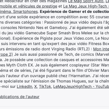
 et Rédacteur en chef des magazines
Le Mag Sport Auto
,
L
mobile et véhicules de prestige
et
Le Mag Jeux High-Tech -
cinéma, Smartphones
.
Expérience de Gamer et de collecti
rt d'une solide expérience en compétition avec 55 courses
s diverses catégories : Passionné de jeux vidéo depuis l'âge
 consoles Nintendo Nes et Gameboy. J'ai également été séle
i du jeu vidéo Gamecube Super Smash Bros Melee sur la 
ional). Expérience de Pigiste pour Jeux Video.com, Le Nouv
je suis intervenu en tant qu'expert des jeux vidéo Fitness B
eurs émissions de radio dont Virging Radio (RTL2) :
Mon inte
rope 2)
Je suis aussi passionné de Tech, de comics (Marve
ya. Je possède une collection de casques et accessoires Ma
ines Myth Cloth EX. Je suis également cosplayeur (Star War
éma et de séries, j'ai été figurant dans le film d'Olivier M
suis l'auteur d'un ouvrage publié chez l'Harmattan. J'ai ré
ue spécialiste sur l'émission de Thomas Hugues, sur la chaî
z-moi sur
LinkedIn
,
X
,
TikTok
,
LeMagJeuxHighTech - YouTu
ublications de l'auteur