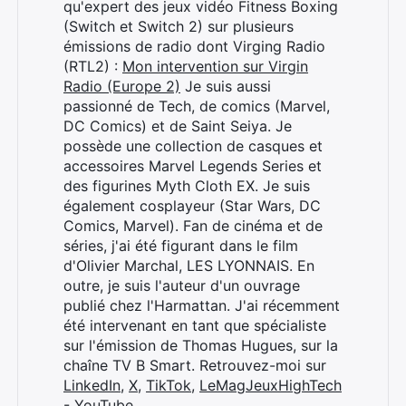
qu'expert des jeux vidéo Fitness Boxing
(Switch et Switch 2) sur plusieurs
émissions de radio dont Virging Radio
(RTL2) :
Mon intervention sur Virgin
Radio (Europe 2)
Je suis aussi
passionné de Tech, de comics (Marvel,
DC Comics) et de Saint Seiya. Je
possède une collection de casques et
accessoires Marvel Legends Series et
des figurines Myth Cloth EX. Je suis
également cosplayeur (Star Wars, DC
Comics, Marvel). Fan de cinéma et de
séries, j'ai été figurant dans le film
d'Olivier Marchal, LES LYONNAIS. En
outre, je suis l'auteur d'un ouvrage
publié chez l'Harmattan. J'ai récemment
été intervenant en tant que spécialiste
sur l'émission de Thomas Hugues, sur la
chaîne TV B Smart. Retrouvez-moi sur
LinkedIn
,
X
,
TikTok
,
LeMagJeuxHighTech
- YouTube