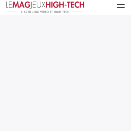
Jeux Vidéo
PC et Hardware
Smartphone et Tablettes
High-Tech
Mangas et Comics
TV, cinéma
Test