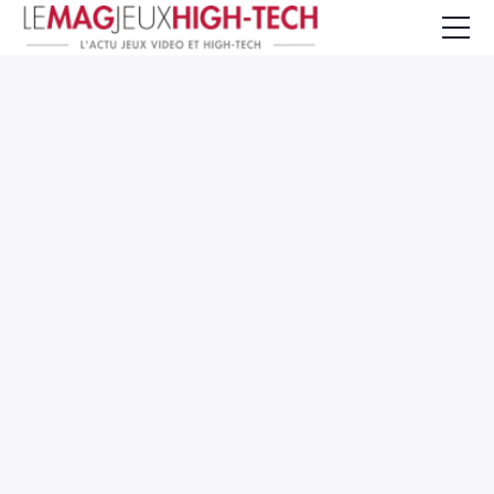
Jeux Vidéo
PC et Hardware
Smartphone et Tablettes
High-Tech
Mangas et Comics
TV, cinéma
Test