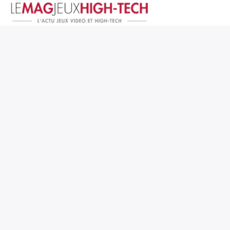
Jeux Vidéo
PC et Hardware
Smartphone et Tablettes
High-Tech
Mangas et Comics
TV, cinéma
Test