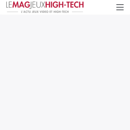
Jeux Vidéo
PC et Hardware
Smartphone et Tablettes
High-Tech
Mangas et Comics
TV, cinéma
Test