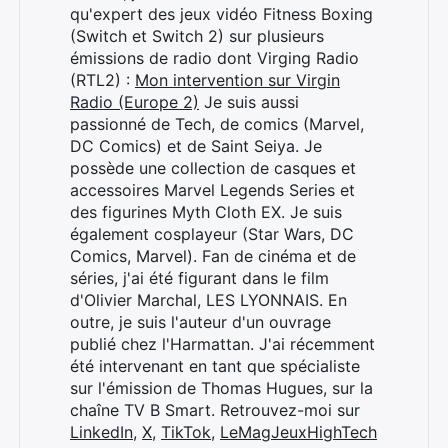
qu'expert des jeux vidéo Fitness Boxing
(Switch et Switch 2) sur plusieurs
émissions de radio dont Virging Radio
(RTL2) :
Mon intervention sur Virgin
Radio (Europe 2)
Je suis aussi
passionné de Tech, de comics (Marvel,
DC Comics) et de Saint Seiya. Je
possède une collection de casques et
accessoires Marvel Legends Series et
des figurines Myth Cloth EX. Je suis
également cosplayeur (Star Wars, DC
Comics, Marvel). Fan de cinéma et de
séries, j'ai été figurant dans le film
d'Olivier Marchal, LES LYONNAIS. En
outre, je suis l'auteur d'un ouvrage
publié chez l'Harmattan. J'ai récemment
été intervenant en tant que spécialiste
sur l'émission de Thomas Hugues, sur la
chaîne TV B Smart. Retrouvez-moi sur
LinkedIn
,
X
,
TikTok
,
LeMagJeuxHighTech