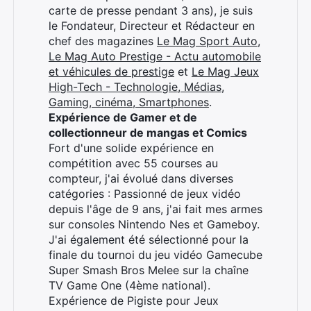
carte de presse pendant 3 ans), je suis
le Fondateur, Directeur et Rédacteur en
chef des magazines
Le Mag Sport Auto
,
Le Mag Auto Prestige - Actu automobile
et véhicules de prestige
et
Le Mag Jeux
High-Tech - Technologie, Médias,
Gaming, cinéma, Smartphones
.
Expérience de Gamer et de
collectionneur de mangas et Comics
Fort d'une solide expérience en
compétition avec 55 courses au
compteur, j'ai évolué dans diverses
catégories : Passionné de jeux vidéo
depuis l'âge de 9 ans, j'ai fait mes armes
sur consoles Nintendo Nes et Gameboy.
J'ai également été sélectionné pour la
finale du tournoi du jeu vidéo Gamecube
Super Smash Bros Melee sur la chaîne
TV Game One (4ème national).
Expérience de Pigiste pour Jeux