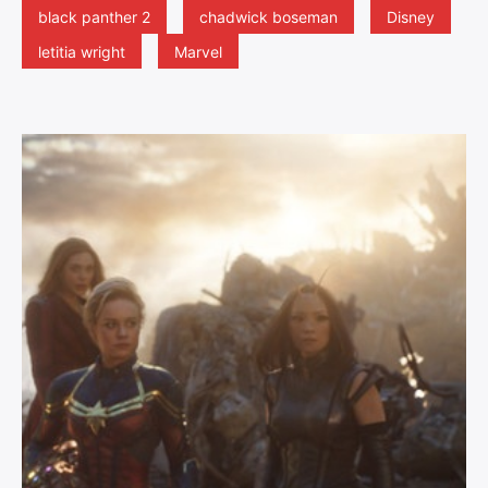
black panther 2
chadwick boseman
Disney
letitia wright
Marvel