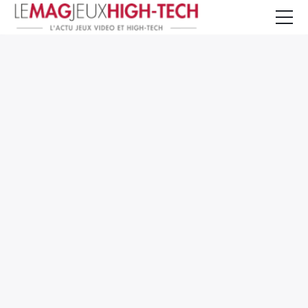
Jeux Vidéo
PC et Hardware
Smartphone et Tablettes
High-Tech
Mangas et Comics
TV, cinéma
Test