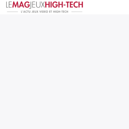
Jeux Vidéo
PC et Hardware
Smartphone et Tablettes
High-Tech
Mangas et Comics
TV, cinéma
Test