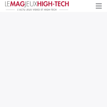
Jeux Vidéo
PC et Hardware
Smartphone et Tablettes
High-Tech
Mangas et Comics
TV, cinéma
Test