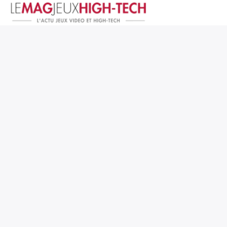
Jeux Vidéo
PC et Hardware
Smartphone et Tablettes
High-Tech
Mangas et Comics
TV, cinéma
Test