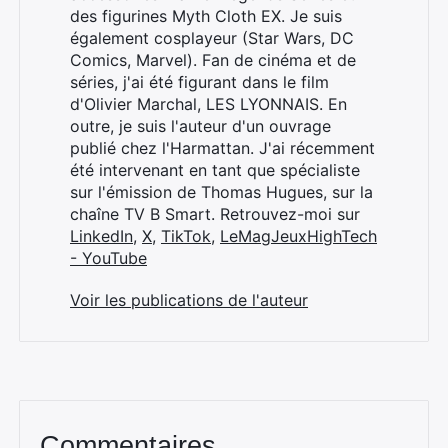
des figurines Myth Cloth EX. Je suis
également cosplayeur (Star Wars, DC
Comics, Marvel). Fan de cinéma et de
séries, j'ai été figurant dans le film
d'Olivier Marchal, LES LYONNAIS. En
outre, je suis l'auteur d'un ouvrage
publié chez l'Harmattan. J'ai récemment
été intervenant en tant que spécialiste
sur l'émission de Thomas Hugues, sur la
chaîne TV B Smart. Retrouvez-moi sur
Rechercher
LinkedIn
,
X
,
TikTok
,
LeMagJeuxHighTech
:
- YouTube
Voir les publications de l'auteur
Commentaires