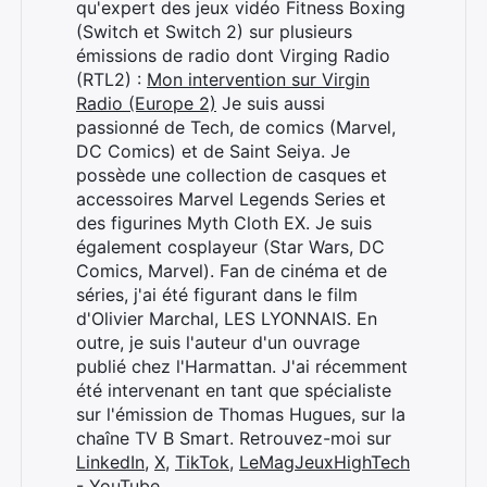
qu'expert des jeux vidéo Fitness Boxing
(Switch et Switch 2) sur plusieurs
émissions de radio dont Virging Radio
(RTL2) :
Mon intervention sur Virgin
Radio (Europe 2)
Je suis aussi
passionné de Tech, de comics (Marvel,
DC Comics) et de Saint Seiya. Je
possède une collection de casques et
accessoires Marvel Legends Series et
des figurines Myth Cloth EX. Je suis
également cosplayeur (Star Wars, DC
Comics, Marvel). Fan de cinéma et de
séries, j'ai été figurant dans le film
d'Olivier Marchal, LES LYONNAIS. En
outre, je suis l'auteur d'un ouvrage
publié chez l'Harmattan. J'ai récemment
été intervenant en tant que spécialiste
sur l'émission de Thomas Hugues, sur la
chaîne TV B Smart. Retrouvez-moi sur
LinkedIn
,
X
,
TikTok
,
LeMagJeuxHighTech
- YouTube