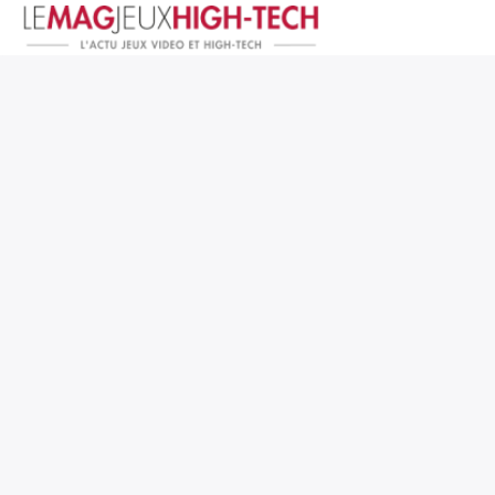
Jeux Vidéo
PC et Hardware
Smartphone et Tablettes
High-Tech
Mangas et Comics
TV, cinéma
Test