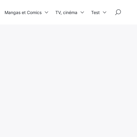
×
Mangas et Comics
TV, cinéma
Test