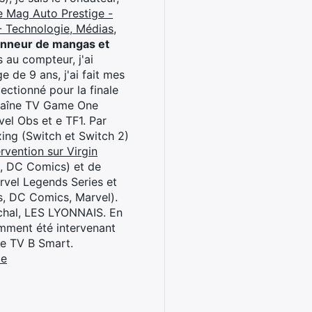
e Mag Auto Prestige -
 Technologie, Médias,
onneur de mangas et
 au compteur, j'ai
 de 9 ans, j'ai fait mes
ctionné pour la finale
chaîne TV Game One
el Obs et e TF1. Par
oxing (Switch et Switch 2)
rvention sur Virgin
l, DC Comics) et de
rvel Legends Series et
s, DC Comics, Marvel).
archal, LES LYONNAIS. En
cemment été intervenant
ne TV B Smart.
be