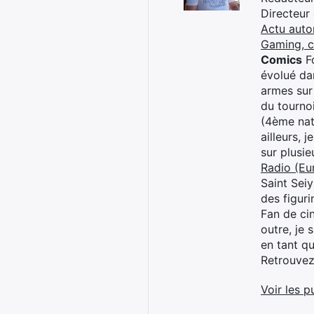
Directeur
Actu auto
Gaming, 
Comics
Fo
évolué dan
armes sur
du tourno
(4ème nat
ailleurs, 
sur plusi
Radio (Eu
Saint Sei
des figur
Fan de cin
outre, je 
en tant q
Retrouve
Voir les p