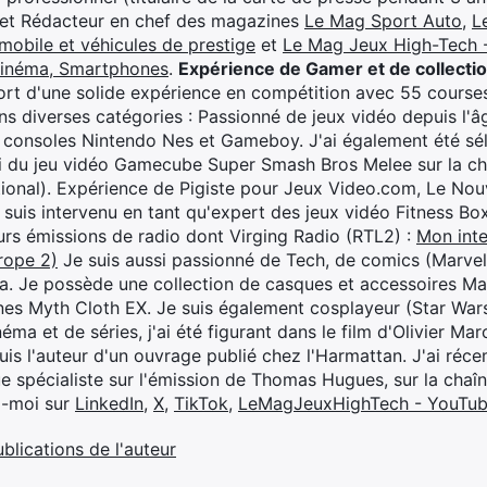
 et Rédacteur en chef des magazines
Le Mag Sport Auto
,
L
mobile et véhicules de prestige
et
Le Mag Jeux High-Tech -
cinéma, Smartphones
.
Expérience de Gamer et de collecti
rt d'une solide expérience en compétition avec 55 courses
s diverses catégories : Passionné de jeux vidéo depuis l'âge
 consoles Nintendo Nes et Gameboy. J'ai également été séle
i du jeu vidéo Gamecube Super Smash Bros Melee sur la 
ional). Expérience de Pigiste pour Jeux Video.com, Le Nouv
je suis intervenu en tant qu'expert des jeux vidéo Fitness B
eurs émissions de radio dont Virging Radio (RTL2) :
Mon inte
rope 2)
Je suis aussi passionné de Tech, de comics (Marve
ya. Je possède une collection de casques et accessoires Ma
ines Myth Cloth EX. Je suis également cosplayeur (Star War
éma et de séries, j'ai été figurant dans le film d'Olivier M
suis l'auteur d'un ouvrage publié chez l'Harmattan. J'ai ré
ue spécialiste sur l'émission de Thomas Hugues, sur la chaî
z-moi sur
LinkedIn
,
X
,
TikTok
,
LeMagJeuxHighTech - YouTu
ublications de l'auteur