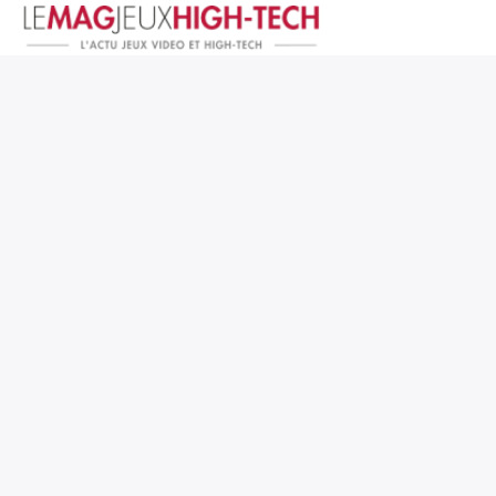
Jeux Vidéo
PC et Hardware
Smartphone et Tablettes
High-Tech
Mangas et Comics
TV, cinéma
Test