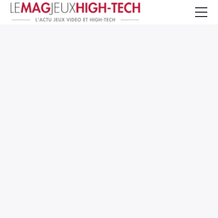
Jeux Vidéo
PC et Hardware
Smartphone et Tablettes
High-Tech
Mangas et Comics
TV, cinéma
Test