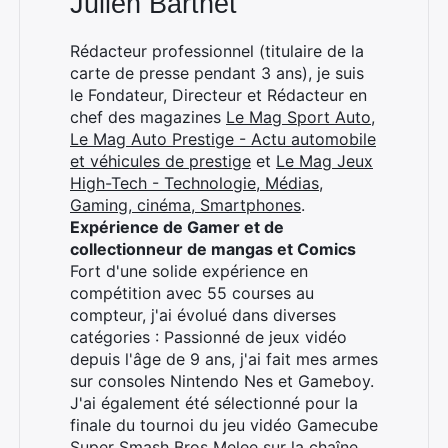
Julien Barthet
Rédacteur professionnel (titulaire de la
carte de presse pendant 3 ans), je suis
le Fondateur, Directeur et Rédacteur en
chef des magazines
Le Mag Sport Auto
,
Le Mag Auto Prestige - Actu automobile
et véhicules de prestige
et
Le Mag Jeux
High-Tech - Technologie, Médias,
Gaming, cinéma, Smartphones
.
Expérience de Gamer et de
collectionneur de mangas et Comics
Fort d'une solide expérience en
compétition avec 55 courses au
compteur, j'ai évolué dans diverses
catégories : Passionné de jeux vidéo
depuis l'âge de 9 ans, j'ai fait mes armes
sur consoles Nintendo Nes et Gameboy.
J'ai également été sélectionné pour la
finale du tournoi du jeu vidéo Gamecube
Super Smash Bros Melee sur la chaîne