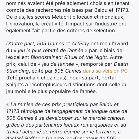
nominés avaient été préalablement choisis en tenant
compte des recherches réalisées par Baidu et 17173.
De plus, les scores Metacritic locaux et mondiaux,
l’innovation, la créativité, l’impact sur l’industrie ont
également fait partie des critères de sélection.
D’autre part, 505 Games
et
ArtPlay
ont reçu l’award
du
« jeu le plus réputé de l’année »
par le biais de
l’excellent
Bloodstained: Ritual of the Night
. Autre
prix, celui de «
jeu de l’année
», remporté par
Death
Stranding
, édité par
505 Games
dans sa version PC
(l’été prochain chez nous). Pour sa part, Portal
Knights a récoltéplusieurs distinctions dont celle du
jeu mobile le plus populaire de l’année.
«
La remise de ces prix prestigieux par Baidu et
17173 témoigne de l’engagement de longue date de
505 Games à se développer sur le marché chinois,
grâce à des partenaires locaux remarquables et au
travail acharné de notre équipe sur le terrain
», a
déclaré Raffaele Galante, co-fondateur de 505