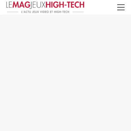
Jeux Vidéo
PC et Hardware
Smartphone et Tablettes
High-Tech
Mangas et Comics
TV, cinéma
Test