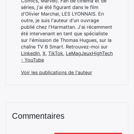
Comics, Marvel). Fan de cinéma et de
séries, j'ai été figurant dans le film
d'Olivier Marchal, LES LYONNAIS. En
outre, je suis l'auteur d'un ouvrage
publié chez l'Harmattan. J'ai récemment
été intervenant en tant que spécialiste
sur l'émission de Thomas Hugues, sur la
chaîne TV B Smart. Retrouvez-moi sur
LinkedIn
,
X
,
TikTok
,
LeMagJeuxHighTech
- YouTube
Voir les publications de l'auteur
Commentaires