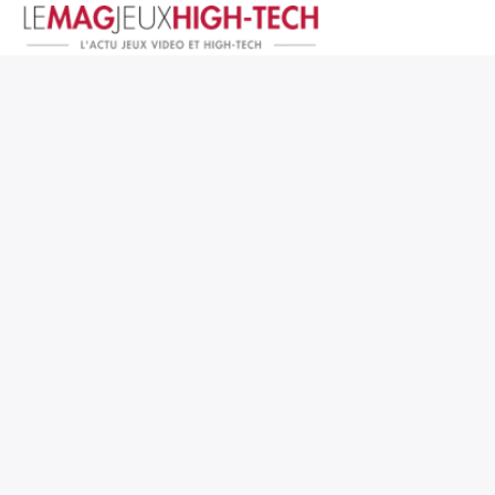
Jeux Vidéo
PC et Hardware
Smartphone et Tablettes
High-Tech
Mangas et Comics
TV, cinéma
Test