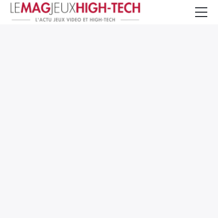
Jeux Vidéo
PC et Hardware
Smartphone et Tablettes
High-Tech
Mangas et Comics
TV, cinéma
Test