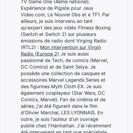
TV Game One (4ème national).
Expérience de Pigiste pour Jeux
Video.com, Le Nouvel Obs et e TF1. Par
ailleurs, je suis intervenu en tant
qu'expert des jeux vidéo Fitness Boxing
(Switch et Switch 2) sur plusieurs
émissions de radio dont Virging Radio
(RTL2) :
Mon intervention sur Virgin
Radio (Europe 2)
Je suis aussi
passionné de Tech, de comics (Marvel,
DC Comics) et de Saint Seiya. Je
possède une collection de casques et
accessoires Marvel Legends Series et
des figurines Myth Cloth EX. Je suis
également cosplayeur (Star Wars, DC
Comics, Marvel). Fan de cinéma et de
séries, j'ai été figurant dans le film
d'Olivier Marchal, LES LYONNAIS. En
outre, je suis l'auteur d'un ouvrage
publié chez l'Harmattan. J'ai récemment
été intervenant en tant que spécialiste