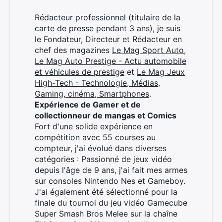
Rédacteur professionnel (titulaire de la
×
carte de presse pendant 3 ans), je suis
le Fondateur, Directeur et Rédacteur en
chef des magazines
Le Mag Sport Auto
,
Le Mag Auto Prestige - Actu automobile
et véhicules de prestige
et
Le Mag Jeux
Rechercher
High-Tech - Technologie, Médias,
:
Gaming, cinéma, Smartphones
.
Expérience de Gamer et de
collectionneur de mangas et Comics
Fort d'une solide expérience en
compétition avec 55 courses au
compteur, j'ai évolué dans diverses
catégories : Passionné de jeux vidéo
depuis l'âge de 9 ans, j'ai fait mes armes
sur consoles Nintendo Nes et Gameboy.
J'ai également été sélectionné pour la
finale du tournoi du jeu vidéo Gamecube
Super Smash Bros Melee sur la chaîne