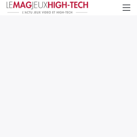
Jeux Vidéo
PC et Hardware
Smartphone et Tablettes
High-Tech
Mangas et Comics
TV, cinéma
Test