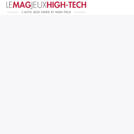
Jeux Vidéo
PC et Hardware
Smartphone et Tablettes
High-Tech
Mangas et Comics
TV, cinéma
Test