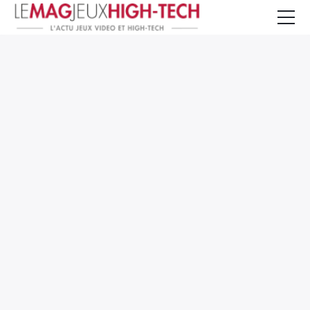
Jeux Vidéo
PC et Hardware
Smartphone et Tablettes
High-Tech
Mangas et Comics
TV, cinéma
Test