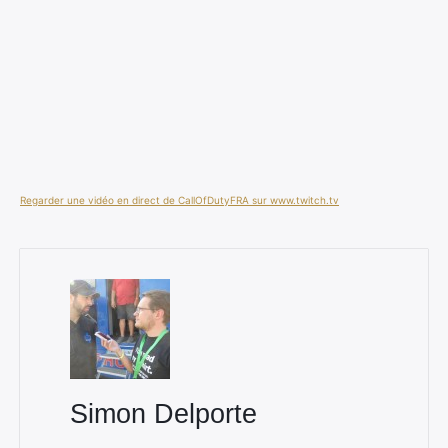
Regarder une vidéo en direct de CallOfDutyFRA sur www.twitch.tv
Simon Delporte