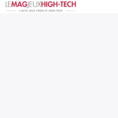
Jeux Vidéo
PC et Hardware
Smartphone et Tablettes
High-Tech
Mangas et Comics
TV, cinéma
Test