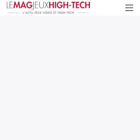
Jeux Vidéo
PC et Hardware
Smartphone et Tablettes
High-Tech
Mangas et Comics
TV, cinéma
Test