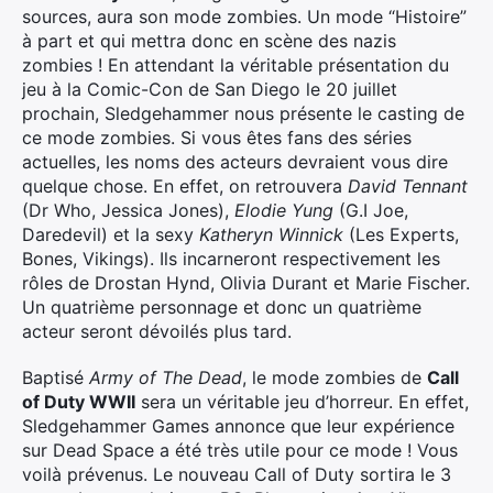
sources, aura son mode zombies. Un mode “Histoire”
à part et qui mettra donc en scène des nazis
zombies ! En attendant la véritable présentation du
jeu à la Comic-Con de San Diego le 20 juillet
prochain, Sledgehammer nous présente le casting de
ce mode zombies. Si vous êtes fans des séries
actuelles, les noms des acteurs devraient vous dire
quelque chose. En effet, on retrouvera
David Tennant
(Dr Who, Jessica Jones),
Elodie Yung
(G.I Joe,
Daredevil) et la sexy
Katheryn Winnick
(Les Experts,
Bones, Vikings). Ils incarneront respectivement les
rôles de Drostan Hynd, Olivia Durant et Marie Fischer.
Un quatrième personnage et donc un quatrième
acteur seront dévoilés plus tard.
Baptisé
Army of The Dead
, le mode zombies de
Call
of Duty WWII
sera un véritable jeu d’horreur. En effet,
Sledgehammer Games annonce que leur expérience
sur Dead Space a été très utile pour ce mode ! Vous
voilà prévenus. Le nouveau Call of Duty sortira le 3