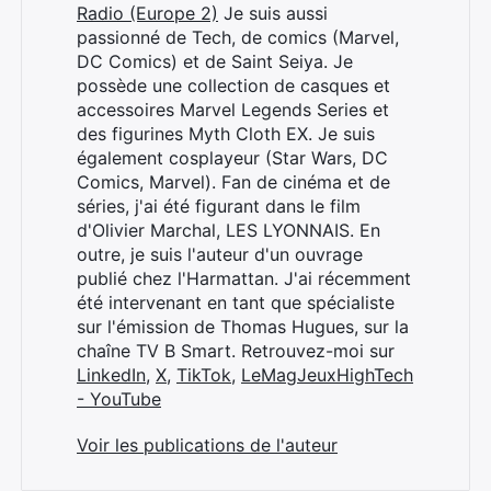
Radio (Europe 2)
Je suis aussi
passionné de Tech, de comics (Marvel,
DC Comics) et de Saint Seiya. Je
possède une collection de casques et
accessoires Marvel Legends Series et
des figurines Myth Cloth EX. Je suis
également cosplayeur (Star Wars, DC
Comics, Marvel). Fan de cinéma et de
séries, j'ai été figurant dans le film
d'Olivier Marchal, LES LYONNAIS. En
outre, je suis l'auteur d'un ouvrage
publié chez l'Harmattan. J'ai récemment
été intervenant en tant que spécialiste
sur l'émission de Thomas Hugues, sur la
chaîne TV B Smart. Retrouvez-moi sur
LinkedIn
,
X
,
TikTok
,
LeMagJeuxHighTech
- YouTube
Voir les publications de l'auteur