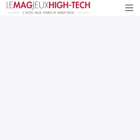
Jeux Vidéo
PC et Hardware
Smartphone et Tablettes
High-Tech
Mangas et Comics
TV, cinéma
Test