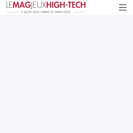
Jeux Vidéo
PC et Hardware
Smartphone et Tablettes
High-Tech
Mangas et Comics
TV, cinéma
Test