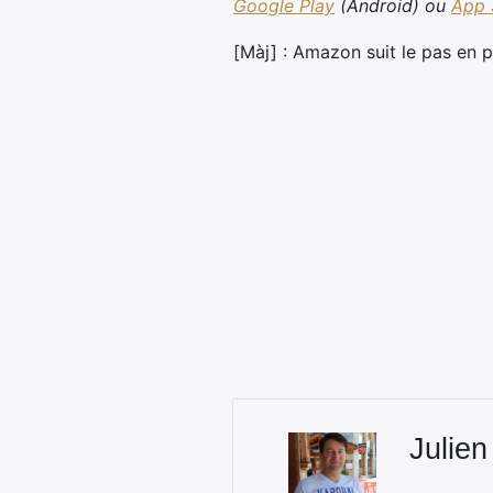
Google Play
(Android) ou
App 
[Màj] : Amazon suit le pas en p
Julien