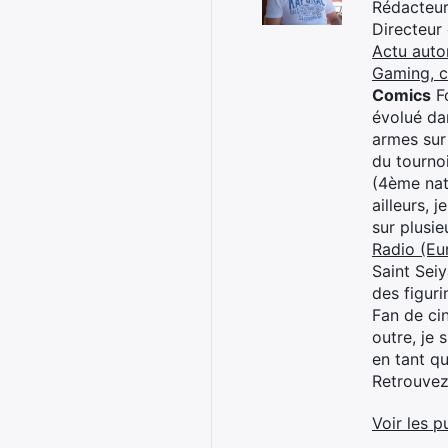
Rédacteur 
Directeur
Actu auto
Gaming, 
Comics
Fo
évolué dan
armes sur
du tourno
(4ème nat
ailleurs, 
sur plusi
Radio (Eu
Saint Sei
des figur
Fan de cin
outre, je 
en tant q
Retrouve
Voir les p