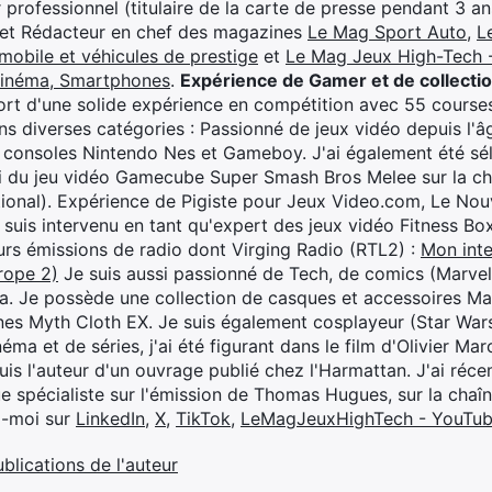
professionnel (titulaire de la carte de presse pendant 3 ans
 et Rédacteur en chef des magazines
Le Mag Sport Auto
,
L
mobile et véhicules de prestige
et
Le Mag Jeux High-Tech -
cinéma, Smartphones
.
Expérience de Gamer et de collecti
rt d'une solide expérience en compétition avec 55 courses
s diverses catégories : Passionné de jeux vidéo depuis l'âge
 consoles Nintendo Nes et Gameboy. J'ai également été séle
i du jeu vidéo Gamecube Super Smash Bros Melee sur la 
ional). Expérience de Pigiste pour Jeux Video.com, Le Nouv
je suis intervenu en tant qu'expert des jeux vidéo Fitness B
eurs émissions de radio dont Virging Radio (RTL2) :
Mon inte
rope 2)
Je suis aussi passionné de Tech, de comics (Marve
ya. Je possède une collection de casques et accessoires Ma
ines Myth Cloth EX. Je suis également cosplayeur (Star War
éma et de séries, j'ai été figurant dans le film d'Olivier M
suis l'auteur d'un ouvrage publié chez l'Harmattan. J'ai ré
ue spécialiste sur l'émission de Thomas Hugues, sur la chaî
z-moi sur
LinkedIn
,
X
,
TikTok
,
LeMagJeuxHighTech - YouTu
ublications de l'auteur