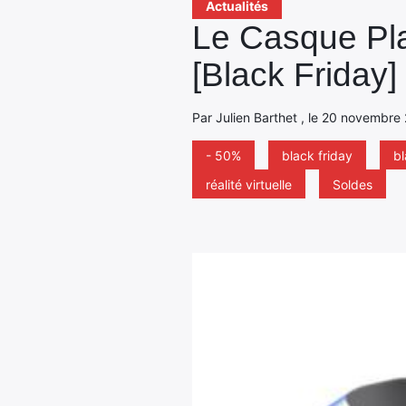
Actualités
Le Casque Pla
[Black Friday]
Par Julien Barthet , le 20 novembre 
- 50%
black friday
bl
réalité virtuelle
Soldes