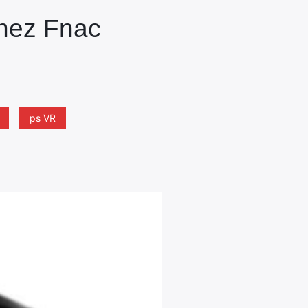
chez Fnac
ps VR