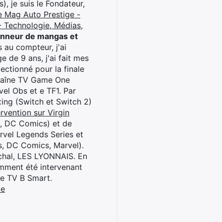
), je suis le Fondateur,
e Mag Auto Prestige -
 Technologie, Médias,
onneur de mangas et
 au compteur, j'ai
 de 9 ans, j'ai fait mes
ctionné pour la finale
chaîne TV Game One
el Obs et e TF1. Par
oxing (Switch et Switch 2)
rvention sur Virgin
l, DC Comics) et de
rvel Legends Series et
s, DC Comics, Marvel).
archal, LES LYONNAIS. En
cemment été intervenant
ne TV B Smart.
be