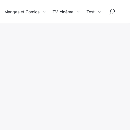
×
Mangas et Comics
TV, cinéma
Test