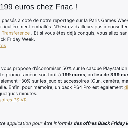
 199 euros chez Fnac !
nt passés à côté de notre reportage sur la Paris Games Week
rticulièrement emballés. N’hésitez d’ailleurs pas à consulter
t
Transference
. Et si vous êtes déjà conquis, vous allez sa
lack Friday Week.
ros
e vous propose d’économiser 50% sur le casque Playstation
ette promo ramène son tarif à
199 euros
, au
lieu de 399 eu
galement -30% sur les jeux et accessoires (Gun, caméra, ma
elle. Enfin, pour mémoire, un pack PS4 Pro est également
d
quelques minutes.
ssoires PS VR
tre application pour être informés
des offres Black Friday 