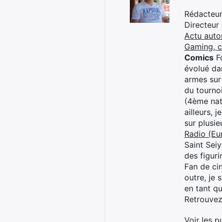
Rédacteur 
Directeur
Actu auto
Gaming, 
Comics
Fo
évolué dan
armes sur
du tourno
(4ème nat
ailleurs, 
sur plusi
Radio (Eu
Saint Sei
des figur
Fan de cin
outre, je 
en tant q
Retrouve
Voir les p