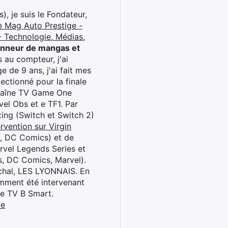
), je suis le Fondateur,
e Mag Auto Prestige -
 Technologie, Médias,
onneur de mangas et
 au compteur, j'ai
 de 9 ans, j'ai fait mes
ctionné pour la finale
chaîne TV Game One
el Obs et e TF1. Par
oxing (Switch et Switch 2)
rvention sur Virgin
l, DC Comics) et de
rvel Legends Series et
s, DC Comics, Marvel).
archal, LES LYONNAIS. En
cemment été intervenant
ne TV B Smart.
be