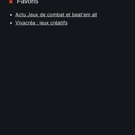
Favoris
Actu Jeux de combat et beat'em all
Vivacréa : jeux créatifs