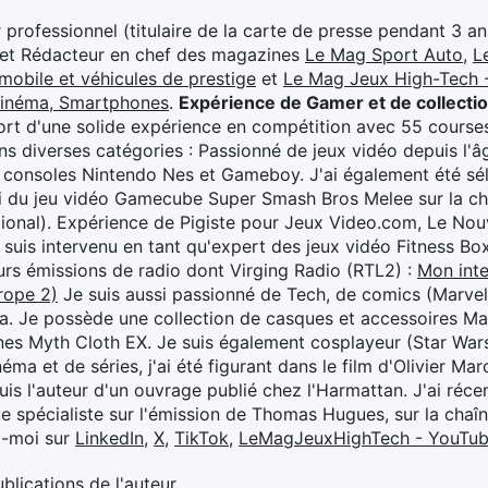
professionnel (titulaire de la carte de presse pendant 3 ans
 et Rédacteur en chef des magazines
Le Mag Sport Auto
,
L
mobile et véhicules de prestige
et
Le Mag Jeux High-Tech -
cinéma, Smartphones
.
Expérience de Gamer et de collecti
rt d'une solide expérience en compétition avec 55 courses
s diverses catégories : Passionné de jeux vidéo depuis l'âge
 consoles Nintendo Nes et Gameboy. J'ai également été séle
i du jeu vidéo Gamecube Super Smash Bros Melee sur la 
ional). Expérience de Pigiste pour Jeux Video.com, Le Nouv
je suis intervenu en tant qu'expert des jeux vidéo Fitness B
eurs émissions de radio dont Virging Radio (RTL2) :
Mon inte
rope 2)
Je suis aussi passionné de Tech, de comics (Marve
ya. Je possède une collection de casques et accessoires Ma
ines Myth Cloth EX. Je suis également cosplayeur (Star War
éma et de séries, j'ai été figurant dans le film d'Olivier M
suis l'auteur d'un ouvrage publié chez l'Harmattan. J'ai ré
ue spécialiste sur l'émission de Thomas Hugues, sur la chaî
z-moi sur
LinkedIn
,
X
,
TikTok
,
LeMagJeuxHighTech - YouTu
ublications de l'auteur