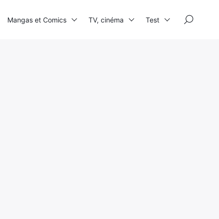
×
Mangas et Comics
TV, cinéma
Test