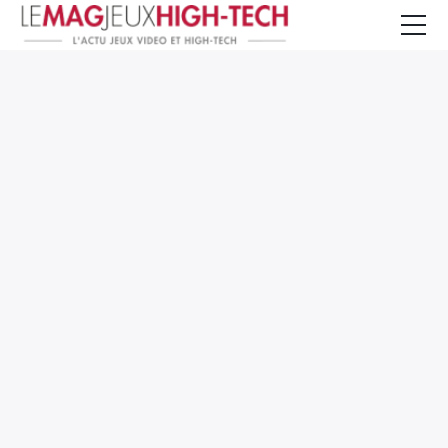
Jeux Vidéo
PC et Hardware
Smartphone et Tablettes
High-Tech
Mangas et Comics
TV, cinéma
Test