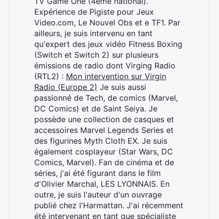
TV Game One (4ème national).
Expérience de Pigiste pour Jeux
Video.com, Le Nouvel Obs et e TF1. Par
ailleurs, je suis intervenu en tant
qu'expert des jeux vidéo Fitness Boxing
(Switch et Switch 2) sur plusieurs
émissions de radio dont Virging Radio
(RTL2) :
Mon intervention sur Virgin
Radio (Europe 2)
Je suis aussi
passionné de Tech, de comics (Marvel,
DC Comics) et de Saint Seiya. Je
possède une collection de casques et
accessoires Marvel Legends Series et
des figurines Myth Cloth EX. Je suis
également cosplayeur (Star Wars, DC
Comics, Marvel). Fan de cinéma et de
séries, j'ai été figurant dans le film
d'Olivier Marchal, LES LYONNAIS. En
outre, je suis l'auteur d'un ouvrage
publié chez l'Harmattan. J'ai récemment
été intervenant en tant que spécialiste