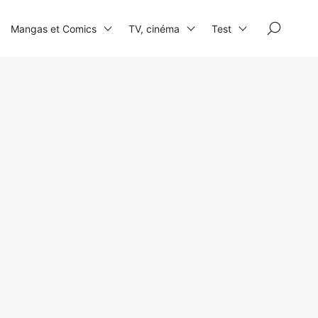
×
Mangas et Comics
TV, cinéma
Test