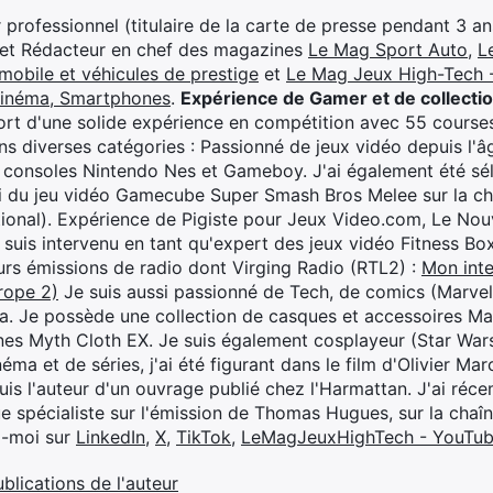
professionnel (titulaire de la carte de presse pendant 3 ans
 et Rédacteur en chef des magazines
Le Mag Sport Auto
,
L
mobile et véhicules de prestige
et
Le Mag Jeux High-Tech -
cinéma, Smartphones
.
Expérience de Gamer et de collecti
rt d'une solide expérience en compétition avec 55 courses
s diverses catégories : Passionné de jeux vidéo depuis l'âge
 consoles Nintendo Nes et Gameboy. J'ai également été séle
i du jeu vidéo Gamecube Super Smash Bros Melee sur la 
ional). Expérience de Pigiste pour Jeux Video.com, Le Nouv
je suis intervenu en tant qu'expert des jeux vidéo Fitness B
eurs émissions de radio dont Virging Radio (RTL2) :
Mon inte
rope 2)
Je suis aussi passionné de Tech, de comics (Marve
ya. Je possède une collection de casques et accessoires Ma
ines Myth Cloth EX. Je suis également cosplayeur (Star War
éma et de séries, j'ai été figurant dans le film d'Olivier M
suis l'auteur d'un ouvrage publié chez l'Harmattan. J'ai ré
ue spécialiste sur l'émission de Thomas Hugues, sur la chaî
z-moi sur
LinkedIn
,
X
,
TikTok
,
LeMagJeuxHighTech - YouTu
ublications de l'auteur