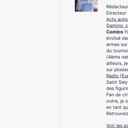
Rédacteur 
Directeur
Actu auto
Gaming, 
Comics
Fo
évolué dan
armes sur
du tourno
(4ème nat
ailleurs, 
sur plusi
Radio (Eu
Saint Sei
des figur
Fan de cin
outre, je 
en tant q
Retrouve
Voir les p