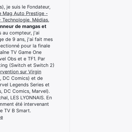
), je suis le Fondateur,
e Mag Auto Prestige -
 Technologie, Médias,
onneur de mangas et
 au compteur, j'ai
 de 9 ans, j'ai fait mes
ctionné pour la finale
chaîne TV Game One
el Obs et e TF1. Par
oxing (Switch et Switch 2)
rvention sur Virgin
l, DC Comics) et de
rvel Legends Series et
s, DC Comics, Marvel).
archal, LES LYONNAIS. En
cemment été intervenant
ne TV B Smart.
be