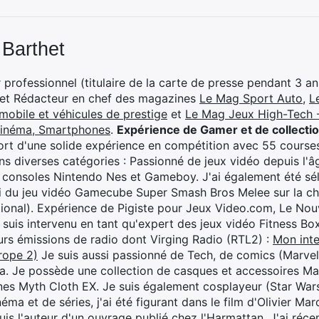
 Barthet
professionnel (titulaire de la carte de presse pendant 3 ans
 et Rédacteur en chef des magazines
Le Mag Sport Auto
,
L
mobile et véhicules de prestige
et
Le Mag Jeux High-Tech -
cinéma, Smartphones
.
Expérience de Gamer et de collecti
rt d'une solide expérience en compétition avec 55 courses
s diverses catégories : Passionné de jeux vidéo depuis l'âge
 consoles Nintendo Nes et Gameboy. J'ai également été séle
i du jeu vidéo Gamecube Super Smash Bros Melee sur la 
ional). Expérience de Pigiste pour Jeux Video.com, Le Nouv
je suis intervenu en tant qu'expert des jeux vidéo Fitness B
eurs émissions de radio dont Virging Radio (RTL2) :
Mon inte
rope 2)
Je suis aussi passionné de Tech, de comics (Marve
ya. Je possède une collection de casques et accessoires Ma
ines Myth Cloth EX. Je suis également cosplayeur (Star War
éma et de séries, j'ai été figurant dans le film d'Olivier M
suis l'auteur d'un ouvrage publié chez l'Harmattan. J'ai ré