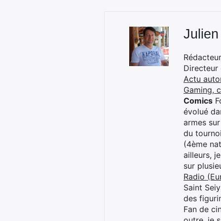
Julien
Rédacteur 
Directeur
Actu auto
Gaming, 
Comics
Fo
évolué dan
armes sur
du tourno
(4ème nat
ailleurs, 
sur plusi
Radio (Eu
Saint Sei
des figur
Fan de cin
outre, je 