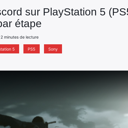
scord sur PlayStation 5 (PS
par étape
- 2 minutes de lecture
tation 5
PS5
Sony