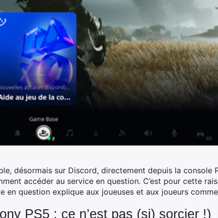
ble, désormais sur Discord, directement depuis la console 
ment accéder au service en question. C’est pour cette ra
rvice en question explique aux joueuses et aux joueurs comm
ony PS5 : ce n’est pas (si) sorcier !)