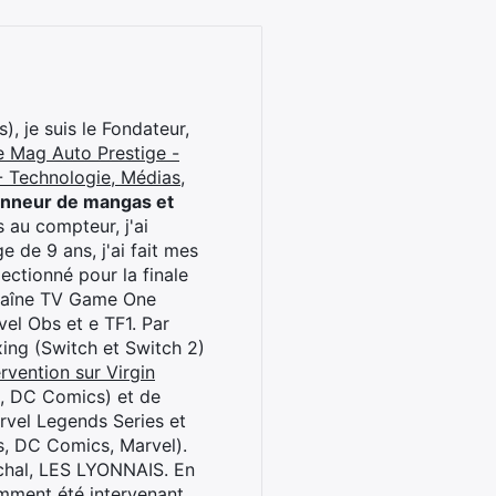
), je suis le Fondateur,
e Mag Auto Prestige -
 Technologie, Médias,
onneur de mangas et
 au compteur, j'ai
 de 9 ans, j'ai fait mes
ctionné pour la finale
chaîne TV Game One
el Obs et e TF1. Par
oxing (Switch et Switch 2)
rvention sur Virgin
l, DC Comics) et de
rvel Legends Series et
s, DC Comics, Marvel).
archal, LES LYONNAIS. En
cemment été intervenant