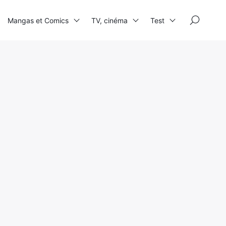
×
Mangas et Comics
TV, cinéma
Test