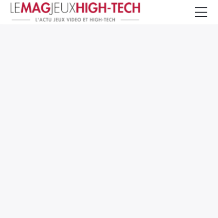
Jeux Vidéo
PC et Hardware
Smartphone et Tablettes
High-Tech
Mangas et Comics
TV, cinéma
Test