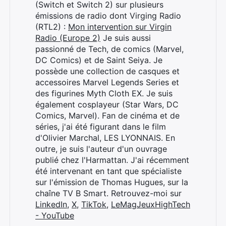
(Switch et Switch 2) sur plusieurs
émissions de radio dont Virging Radio
(RTL2) :
Mon intervention sur Virgin
Radio (Europe 2)
Je suis aussi
passionné de Tech, de comics (Marvel,
DC Comics) et de Saint Seiya. Je
possède une collection de casques et
accessoires Marvel Legends Series et
des figurines Myth Cloth EX. Je suis
également cosplayeur (Star Wars, DC
Comics, Marvel). Fan de cinéma et de
séries, j'ai été figurant dans le film
d'Olivier Marchal, LES LYONNAIS. En
outre, je suis l'auteur d'un ouvrage
publié chez l'Harmattan. J'ai récemment
été intervenant en tant que spécialiste
sur l'émission de Thomas Hugues, sur la
chaîne TV B Smart. Retrouvez-moi sur
LinkedIn
,
X
,
TikTok
,
LeMagJeuxHighTech
- YouTube