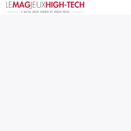
Jeux Vidéo
PC et Hardware
Smartphone et Tablettes
High-Tech
Mangas et Comics
TV, cinéma
Test