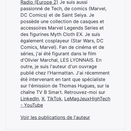
Radio (Europe 2)
Je suis aussi
passionné de Tech, de comics (Marvel,
DC Comics) et de Saint Seiya. Je
possède une collection de casques et
accessoires Marvel Legends Series et
des figurines Myth Cloth EX. Je suis
également cosplayeur (Star Wars, DC
Comics, Marvel). Fan de cinéma et de
séries, j'ai été figurant dans le film
d'Olivier Marchal, LES LYONNAIS. En
outre, je suis l'auteur d'un ouvrage
publié chez l'Harmattan. J'ai récemment
été intervenant en tant que spécialiste
sur l'émission de Thomas Hugues, sur la
chaîne TV B Smart. Retrouvez-moi sur
LinkedIn
,
X
,
TikTok
,
LeMagJeuxHighTech
- YouTube
Voir les publications de l'auteur