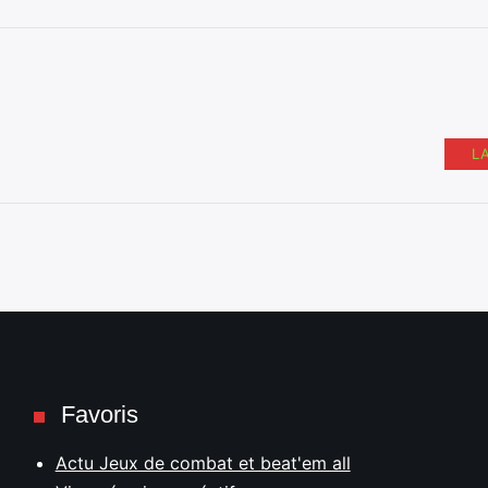
L
Favoris
Actu Jeux de combat et beat'em all