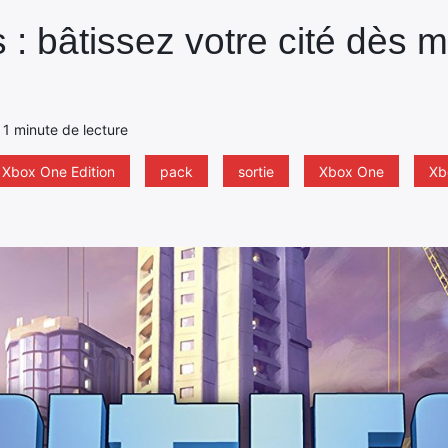
s : bâtissez votre cité dès 
- 1 minute de lecture
e Xbox One Edition
pack
sortie
Xbox One
Xb