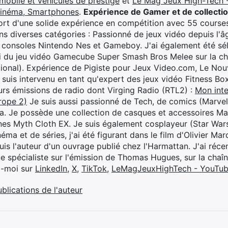
mobile et véhicules de prestige
et
Le Mag Jeux High-Tech -
cinéma, Smartphones
.
Expérience de Gamer et de collecti
rt d'une solide expérience en compétition avec 55 courses
s diverses catégories : Passionné de jeux vidéo depuis l'âge
 consoles Nintendo Nes et Gameboy. J'ai également été séle
i du jeu vidéo Gamecube Super Smash Bros Melee sur la 
ional). Expérience de Pigiste pour Jeux Video.com, Le Nouv
je suis intervenu en tant qu'expert des jeux vidéo Fitness B
eurs émissions de radio dont Virging Radio (RTL2) :
Mon inte
rope 2)
Je suis aussi passionné de Tech, de comics (Marve
ya. Je possède une collection de casques et accessoires Ma
ines Myth Cloth EX. Je suis également cosplayeur (Star War
éma et de séries, j'ai été figurant dans le film d'Olivier M
suis l'auteur d'un ouvrage publié chez l'Harmattan. J'ai ré
ue spécialiste sur l'émission de Thomas Hugues, sur la chaî
z-moi sur
LinkedIn
,
X
,
TikTok
,
LeMagJeuxHighTech - YouTu
ublications de l'auteur