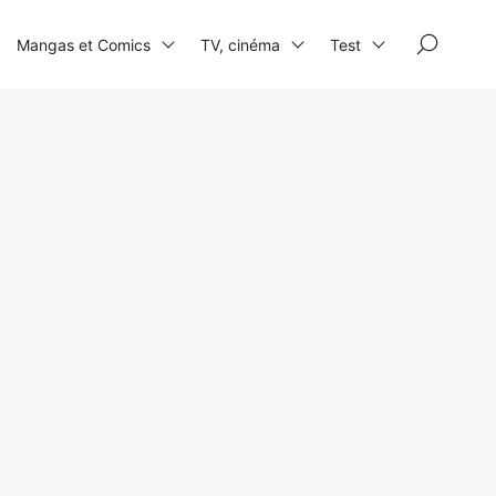
×
Mangas et Comics
TV, cinéma
Test