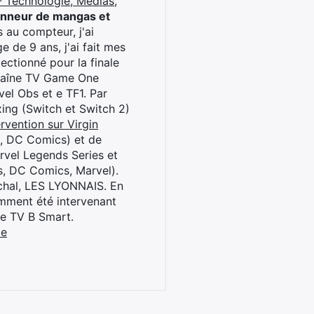
 Technologie, Médias,
onneur de mangas et
 au compteur, j'ai
 de 9 ans, j'ai fait mes
ctionné pour la finale
chaîne TV Game One
el Obs et e TF1. Par
oxing (Switch et Switch 2)
rvention sur Virgin
l, DC Comics) et de
rvel Legends Series et
s, DC Comics, Marvel).
archal, LES LYONNAIS. En
cemment été intervenant
ne TV B Smart.
be