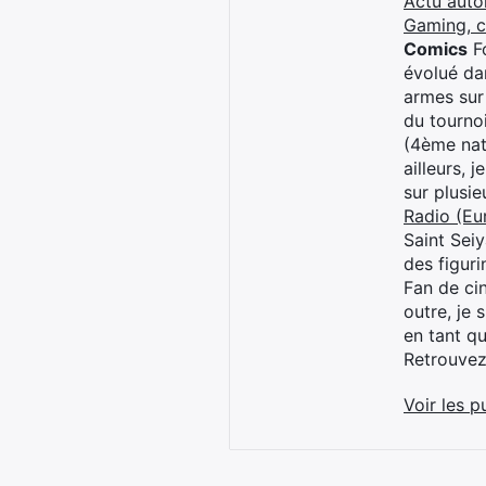
Actu auto
Gaming, 
Comics
Fo
évolué dan
armes sur
du tourno
(4ème nat
ailleurs, 
sur plusi
Radio (Eu
Saint Sei
des figur
Fan de cin
outre, je 
en tant q
Retrouve
Voir les p