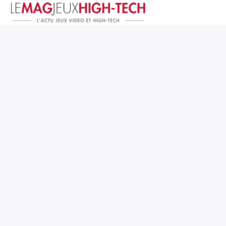
Jeux Vidéo
PC et Hardware
Smartphone et Tablettes
High-Tech
Mangas et Comics
TV, cinéma
Test