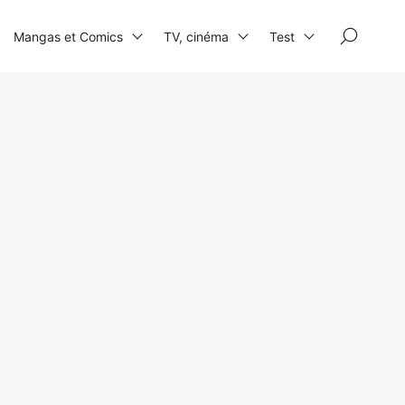
×
Mangas et Comics
TV, cinéma
Test