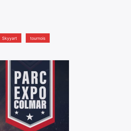
Skyyart
tournois