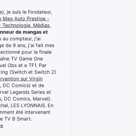
), je suis le Fondateur,
e Mag Auto Prestige -
 Technologie, Médias,
onneur de mangas et
 au compteur, j'ai
 de 9 ans, j'ai fait mes
ctionné pour la finale
chaîne TV Game One
el Obs et e TF1. Par
oxing (Switch et Switch 2)
rvention sur Virgin
l, DC Comics) et de
rvel Legends Series et
s, DC Comics, Marvel).
archal, LES LYONNAIS. En
cemment été intervenant
ne TV B Smart.
be