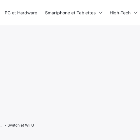
PC et Hardware
Smartphone et Tablettes
High-Tech
 Les consoles Switch et Wii U opposées en images
›
Switch et Wii U