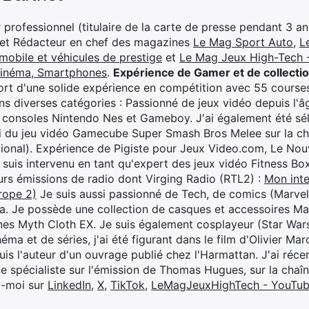
professionnel (titulaire de la carte de presse pendant 3 ans
 et Rédacteur en chef des magazines
Le Mag Sport Auto
,
L
mobile et véhicules de prestige
et
Le Mag Jeux High-Tech -
cinéma, Smartphones
.
Expérience de Gamer et de collecti
rt d'une solide expérience en compétition avec 55 courses
s diverses catégories : Passionné de jeux vidéo depuis l'âge
 consoles Nintendo Nes et Gameboy. J'ai également été séle
i du jeu vidéo Gamecube Super Smash Bros Melee sur la 
ional). Expérience de Pigiste pour Jeux Video.com, Le Nouv
je suis intervenu en tant qu'expert des jeux vidéo Fitness B
eurs émissions de radio dont Virging Radio (RTL2) :
Mon inte
rope 2)
Je suis aussi passionné de Tech, de comics (Marve
ya. Je possède une collection de casques et accessoires Ma
ines Myth Cloth EX. Je suis également cosplayeur (Star War
éma et de séries, j'ai été figurant dans le film d'Olivier M
suis l'auteur d'un ouvrage publié chez l'Harmattan. J'ai ré
ue spécialiste sur l'émission de Thomas Hugues, sur la chaî
z-moi sur
LinkedIn
,
X
,
TikTok
,
LeMagJeuxHighTech - YouTu