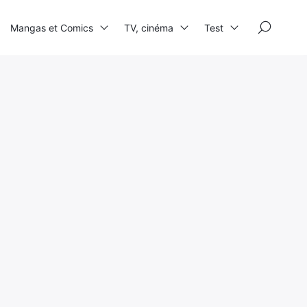
×
Mangas et Comics
TV, cinéma
Test