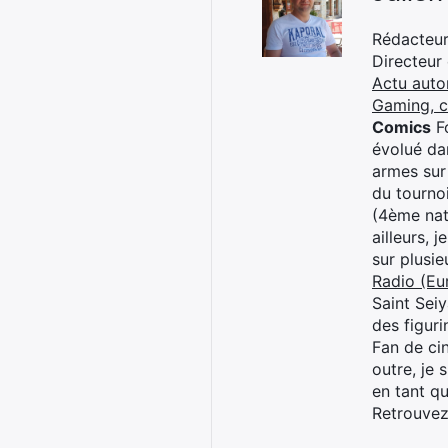
Rédacteur 
Directeur
Actu auto
Gaming, 
Comics
Fo
évolué dan
armes sur
du tourno
(4ème nat
ailleurs, 
sur plusi
Radio (Eu
Saint Sei
des figur
Fan de cin
outre, je 
en tant q
Retrouve