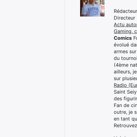
Rédacteur 
Directeur
Actu auto
Gaming, 
Comics
Fo
évolué dan
armes sur
du tourno
(4ème nat
ailleurs, 
sur plusi
Radio (Eu
Saint Sei
des figur
Fan de cin
outre, je 
en tant q
Retrouve