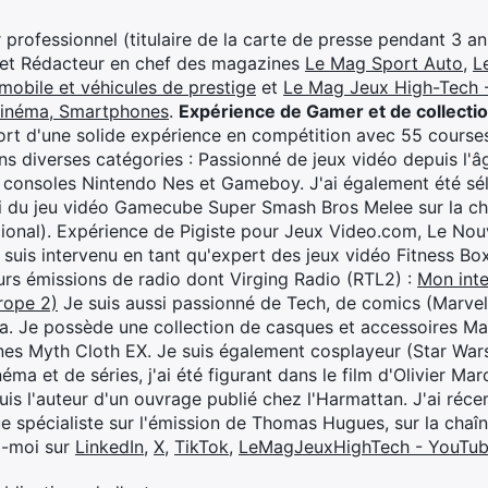
professionnel (titulaire de la carte de presse pendant 3 ans
 et Rédacteur en chef des magazines
Le Mag Sport Auto
,
L
mobile et véhicules de prestige
et
Le Mag Jeux High-Tech -
cinéma, Smartphones
.
Expérience de Gamer et de collecti
rt d'une solide expérience en compétition avec 55 courses
s diverses catégories : Passionné de jeux vidéo depuis l'âge
 consoles Nintendo Nes et Gameboy. J'ai également été séle
i du jeu vidéo Gamecube Super Smash Bros Melee sur la 
ional). Expérience de Pigiste pour Jeux Video.com, Le Nouv
je suis intervenu en tant qu'expert des jeux vidéo Fitness B
eurs émissions de radio dont Virging Radio (RTL2) :
Mon inte
rope 2)
Je suis aussi passionné de Tech, de comics (Marve
ya. Je possède une collection de casques et accessoires Ma
ines Myth Cloth EX. Je suis également cosplayeur (Star War
éma et de séries, j'ai été figurant dans le film d'Olivier M
suis l'auteur d'un ouvrage publié chez l'Harmattan. J'ai ré
ue spécialiste sur l'émission de Thomas Hugues, sur la chaî
z-moi sur
LinkedIn
,
X
,
TikTok
,
LeMagJeuxHighTech - YouTu