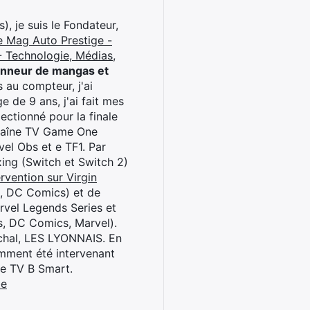
), je suis le Fondateur,
e Mag Auto Prestige -
 Technologie, Médias,
onneur de mangas et
 au compteur, j'ai
 de 9 ans, j'ai fait mes
ctionné pour la finale
chaîne TV Game One
el Obs et e TF1. Par
oxing (Switch et Switch 2)
rvention sur Virgin
l, DC Comics) et de
rvel Legends Series et
s, DC Comics, Marvel).
archal, LES LYONNAIS. En
cemment été intervenant
ne TV B Smart.
be