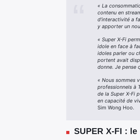
« La consommation
contenu en stream
d’interactivité a 
y apporter un nouv
« Super X-Fi perm
idole en face à fa
idoles parler ou 
portent avait dis
donne. Je pense q
« Nous sommes vér
professionnels à T
de la Super X-Fi p
en capacité de vi
Sim Wong Hoo.
SUPER X-FI : l