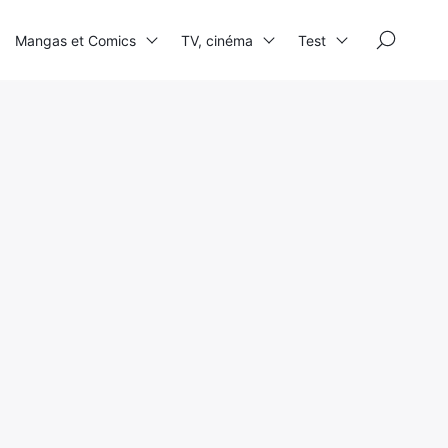
×
Mangas et Comics
TV, cinéma
Test