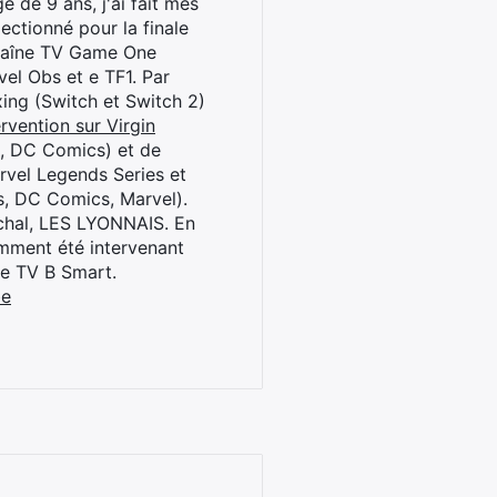
 de 9 ans, j'ai fait mes
ctionné pour la finale
chaîne TV Game One
el Obs et e TF1. Par
oxing (Switch et Switch 2)
rvention sur Virgin
l, DC Comics) et de
rvel Legends Series et
s, DC Comics, Marvel).
archal, LES LYONNAIS. En
cemment été intervenant
ne TV B Smart.
be