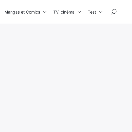
×
Mangas et Comics
TV, cinéma
Test