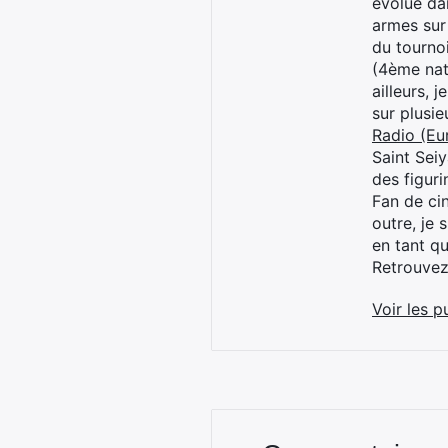
évolué dan
armes sur
du tourno
(4ème nat
ailleurs, 
sur plusi
Radio (Eu
Saint Sei
des figur
Fan de cin
outre, je 
en tant q
Retrouve
Voir les p