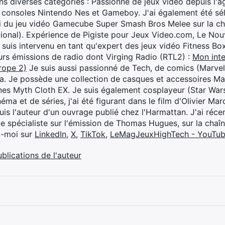
s diverses catégories : Passionné de jeux vidéo depuis l'âge
 consoles Nintendo Nes et Gameboy. J'ai également été séle
i du jeu vidéo Gamecube Super Smash Bros Melee sur la 
ional). Expérience de Pigiste pour Jeux Video.com, Le Nouv
je suis intervenu en tant qu'expert des jeux vidéo Fitness B
eurs émissions de radio dont Virging Radio (RTL2) :
Mon inte
rope 2)
Je suis aussi passionné de Tech, de comics (Marve
ya. Je possède une collection de casques et accessoires Ma
ines Myth Cloth EX. Je suis également cosplayeur (Star War
éma et de séries, j'ai été figurant dans le film d'Olivier M
suis l'auteur d'un ouvrage publié chez l'Harmattan. J'ai ré
ue spécialiste sur l'émission de Thomas Hugues, sur la chaî
z-moi sur
LinkedIn
,
X
,
TikTok
,
LeMagJeuxHighTech - YouTu
ublications de l'auteur