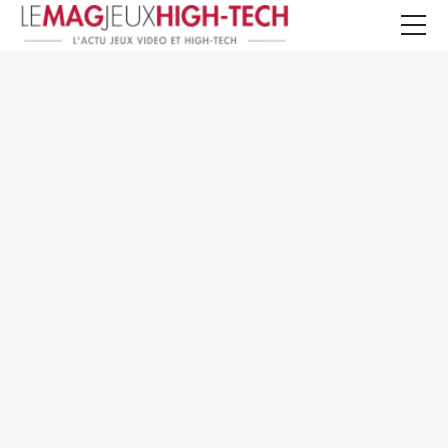
Jeux Vidéo
PC et Hardware
Smartphone et Tablettes
High-Tech
Mangas et Comics
TV, cinéma
Test