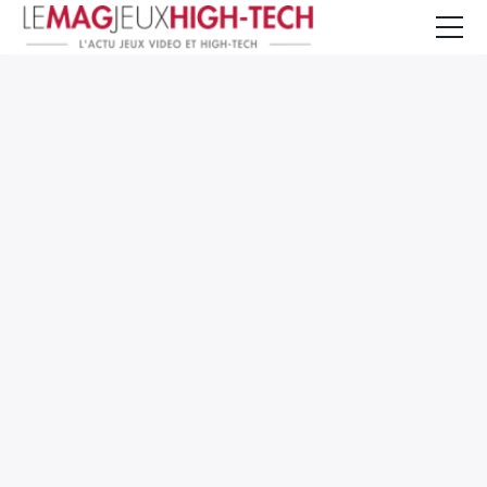
Jeux Vidéo
PC et Hardware
Smartphone et Tablettes
High-Tech
Mangas et Comics
TV, cinéma
Test