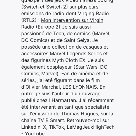
qu'expert des jeux vidéo Fitness Boxing
(Switch et Switch 2) sur plusieurs
émissions de radio dont Virging Radio
(RTL2) :
Mon intervention sur Virgin
Radio (Europe 2)
Je suis aussi
passionné de Tech, de comics (Marvel,
DC Comics) et de Saint Seiya. Je
possède une collection de casques et
accessoires Marvel Legends Series et
des figurines Myth Cloth EX. Je suis
également cosplayeur (Star Wars, DC
Comics, Marvel). Fan de cinéma et de
séries, j'ai été figurant dans le film
d'Olivier Marchal, LES LYONNAIS. En
outre, je suis l'auteur d'un ouvrage
publié chez l'Harmattan. J'ai récemment
été intervenant en tant que spécialiste
sur l'émission de Thomas Hugues, sur la
chaîne TV B Smart. Retrouvez-moi sur
LinkedIn
,
X
,
TikTok
,
LeMagJeuxHighTech
- YouTube