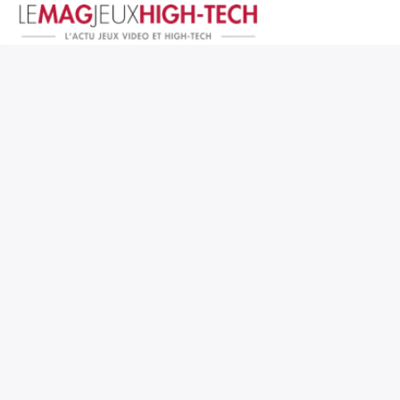
Jeux Vidéo
PC et Hardware
Smartphone et Tablettes
High-Tech
Mangas et Comics
TV, cinéma
Test