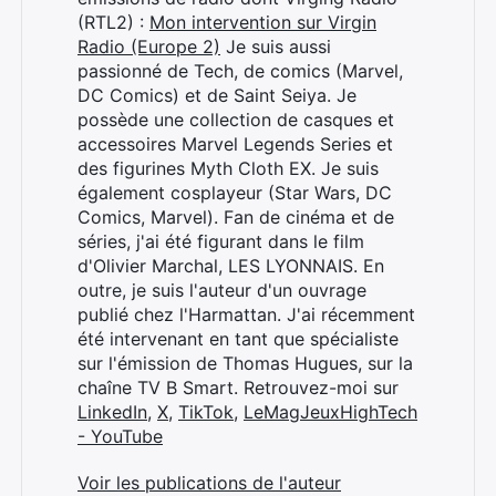
(RTL2) :
Mon intervention sur Virgin
Radio (Europe 2)
Je suis aussi
passionné de Tech, de comics (Marvel,
DC Comics) et de Saint Seiya. Je
possède une collection de casques et
accessoires Marvel Legends Series et
des figurines Myth Cloth EX. Je suis
également cosplayeur (Star Wars, DC
Comics, Marvel). Fan de cinéma et de
séries, j'ai été figurant dans le film
d'Olivier Marchal, LES LYONNAIS. En
outre, je suis l'auteur d'un ouvrage
publié chez l'Harmattan. J'ai récemment
été intervenant en tant que spécialiste
sur l'émission de Thomas Hugues, sur la
chaîne TV B Smart. Retrouvez-moi sur
LinkedIn
,
X
,
TikTok
,
LeMagJeuxHighTech
- YouTube
Voir les publications de l'auteur