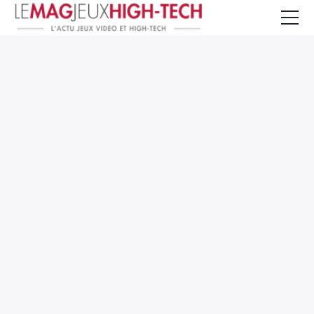
Jeux Vidéo
PC et Hardware
Smartphone et Tablettes
High-Tech
Mangas et Comics
TV, cinéma
Test