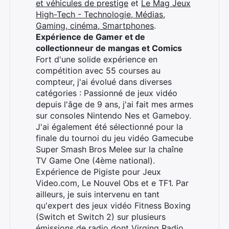
et véhicules de prestige
et
Le Mag Jeux
High-Tech - Technologie, Médias,
Gaming, cinéma, Smartphones
.
Expérience de Gamer et de
collectionneur de mangas et Comics
Fort d'une solide expérience en
compétition avec 55 courses au
compteur, j'ai évolué dans diverses
catégories : Passionné de jeux vidéo
depuis l'âge de 9 ans, j'ai fait mes armes
sur consoles Nintendo Nes et Gameboy.
J'ai également été sélectionné pour la
finale du tournoi du jeu vidéo Gamecube
Super Smash Bros Melee sur la chaîne
TV Game One (4ème national).
Expérience de Pigiste pour Jeux
Video.com, Le Nouvel Obs et e TF1. Par
ailleurs, je suis intervenu en tant
qu'expert des jeux vidéo Fitness Boxing
(Switch et Switch 2) sur plusieurs
émissions de radio dont Virging Radio