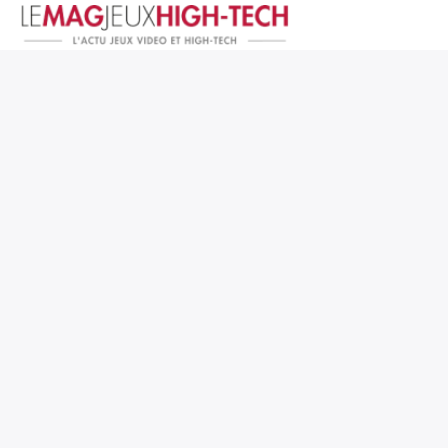
Jeux Vidéo
PC et Hardware
Smartphone et Tablettes
High-Tech
Mangas et Comics
TV, cinéma
Test