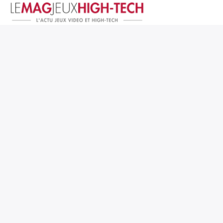
Jeux Vidéo
PC et Hardware
Smartphone et Tablettes
High-Tech
Mangas et Comics
TV, cinéma
Test